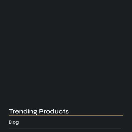
Aydın’da Asansörlü Nakliyatın Avantajları
Mayıs 4, 2025
Trending Products
Blog